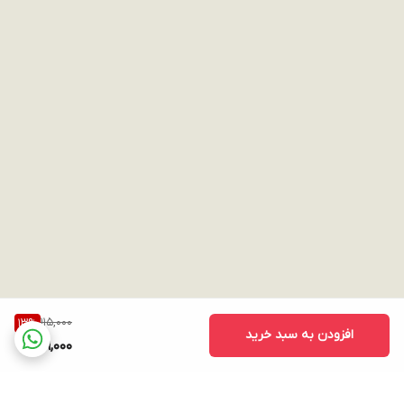
115,000
13
%
افزودن به سبد خرید
99,000