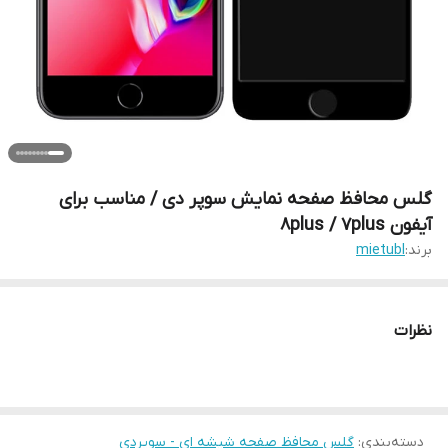
گلس محافظ صفحه نمایش سوپر دی / مناسب برای
آیفون 8plus / 7plus
برند:
mietubl
نظرات
دسته‌بندی
:
گلس محافظ صفحه شیشه ای - سوپردی