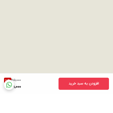
215,000
17
%
افزودن به سبد خرید
178,000