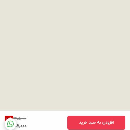
385,000
20
%
افزودن به سبد خرید
305,000