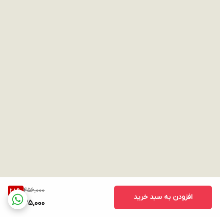
456,000
28
%
افزودن به سبد خرید
325,000