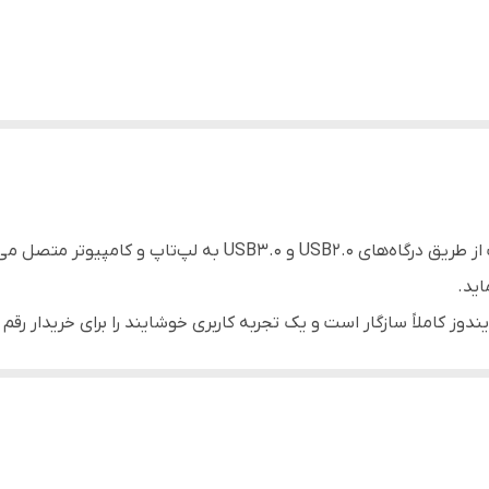
هارد اکسترنال WD Element ظرفیت 500 گیگابایت از طریق درگاه‌های
وز کاملاً سازگار است و یک تجربه کاربری خوشایند را برای خریدار رقم م