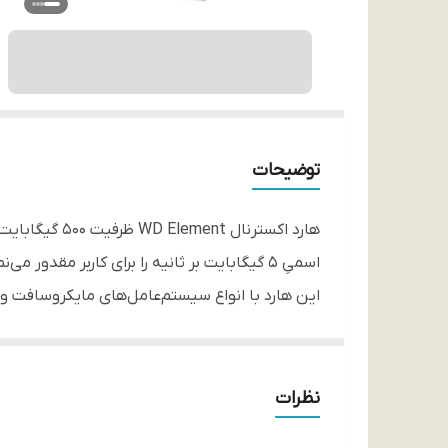
توضیحات
اسمیِ 5 گیگابایت بر ثانیه را برای کاربر مقدور می‌نماید.
این هارد با انواع سیستم‌عامل‌های مایکروسافت ویند
این مدل هارد اکسترنال مونتاژی می باشد.
هاردهای استفاده شده داخل این باکس:
هارد دیسک 2.5 اینچی توشیبا مدل MQ01ABD050V هارد دیسک 2.5 اینچی سیگیت مدل S3PMZZ28
نظرات
هارد دیسک ها تولید فیلیپین می باشد.