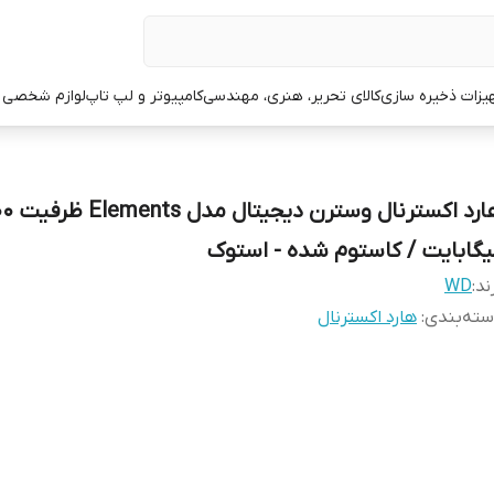
یزات ذخیره سازی
کالای تحریر، هنری، مهندسی
کامپیوتر و لپ تاپ
لوازم شخصی 
هارد اکسترنال وسترن
یگابایت / کاستوم شده - استوک
ند:
WD
ته‌بندی
:
هارد اکسترنال