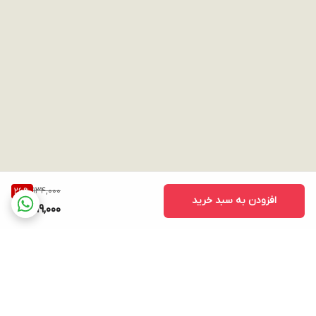
134,000
26
%
افزودن به سبد خرید
99,000