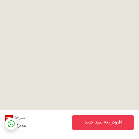
155,000
21
%
افزودن به سبد خرید
121,000