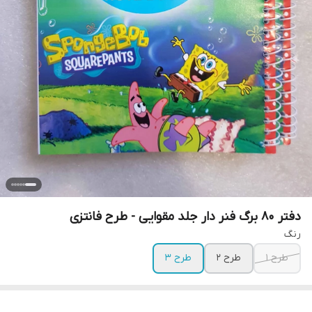
دفتر 80 برگ فنر دار جلد مقوایی - طرح فانتزی
رنگ
طرح 1
طرح 2
طرح 3