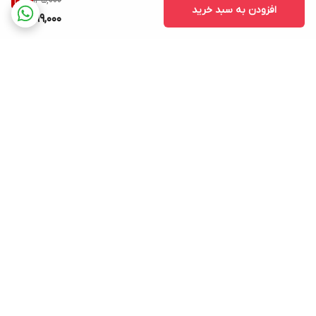
135,000
26
%
افزودن به سبد خرید
99,000
برگشت به بالا
ارسال ویژه
پشتیبانی ۲۴ ساعته
۷ روز ضمانت بازگشت کالا
پرداخت در محل