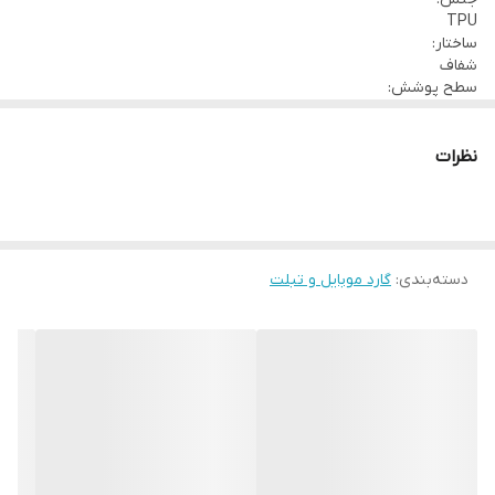
TPU
ساختار:
شفاف
سطح پوشش:
قاب پشتی , لبه بالایی , لبه پایینی , لبه چپ , لبه راست , حفاظت از
دکمه‌ها
نظرات
دسته‌بندی
:
گارد موبایل و تبلت