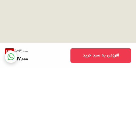
553,000
42
%
افزودن به سبد خرید
317,000
برگشت به بالا