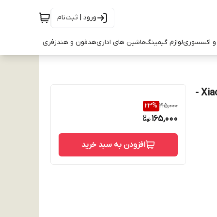
ورود | ثبت‌نام
و اکسسوری
لوازم گیمینگ
ماشین های اداری
هدفون و هندزفری
گارد طرح جیر NY مدل Xiaomi Redmi A3 / A3x / Poco C61 -
23
%
215,000
165,000
افزودن به سبد خرید