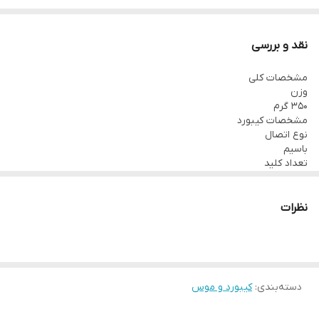
نقد و بررسی
مشخصات کلی
وزن
۳۵۰ گرم
مشخصات کیبورد
نوع اتصال
باسیم
تعداد کلید
۱۰۷ کلید عدد
منبع تغذیه
پاور
نظرات
طول کابل
۱.۵ سانتی متر
مشخصات ماوس
ابعاد ماوس
۹۵x۵۵x۲۰ میلی‌متر
دسته‌بندی
:
کیبورد و موس
وزن ماوس
۵۸ گرم