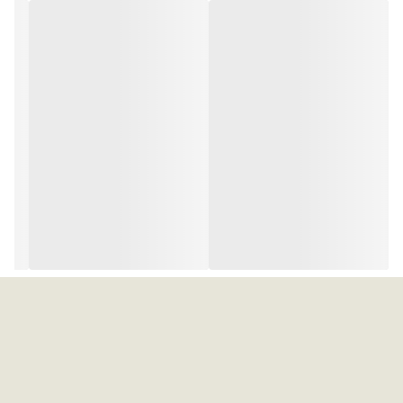
تعداد کلیدهای ماوس
۳ عدد
نوع حسگر ماوس
اپتیکال
محدوده دقت
۸۰۰ تا ۱۶۰۰
سایر قابلیت‌های ماوس
راحتی استفاده در طولانی مدت / حرکت آسان و سریع