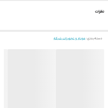
کلیدها
نظرات
WPS power Reset Wi-Fi
تعداد آنتن
دو عدد
نوع آنتن
دسته‌بندی
:
مودم و تجهیزات شبکه
خارجی
قدرت آنتن
۵ دسی‌بل (۵dBi)
ویژگی‌ها
Port Forwarding
قابلیت نصب آسان
کیفیت خدمات (QoS)
استانداردهای IEEE
۸۰۲.۱۱/b/g/n