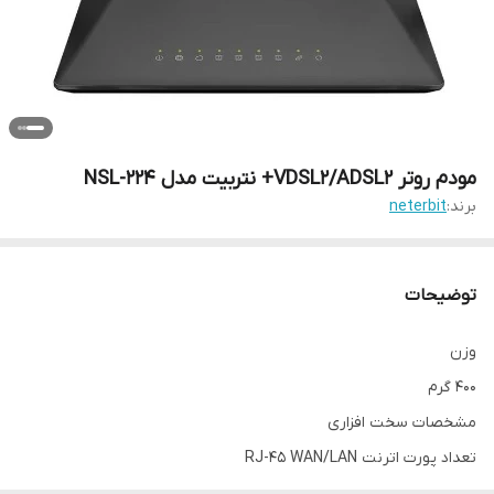
مودم روتر VDSL2/ADSL2+ نتربیت مدل NSL-224
برند:
neterbit
توضیحات
وزن
۴۰۰ گرم
مشخصات سخت افزاری
تعداد پورت اترنت RJ-45 WAN/LAN
یک عدد