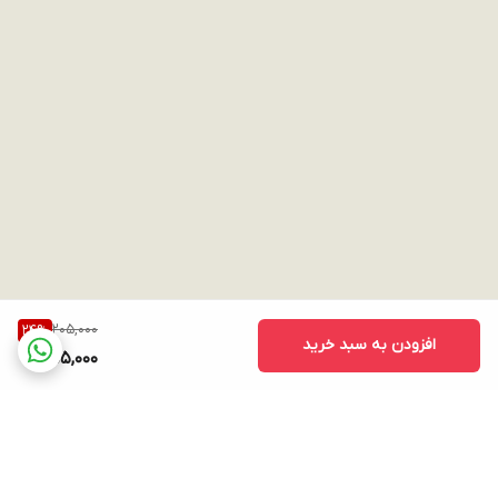
205,000
24
%
افزودن به سبد خرید
155,000