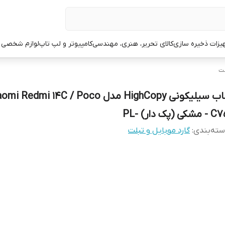
یزات ذخیره سازی
کالای تحریر، هنری، مهندسی
کامپیوتر و لپ تاپ
لوازم شخصی 
لت
قاب سیلیکونی HighCopy مدل i Redmi 14C / Poco
 مشکی (پک دار) -PL
ته‌بندی
:
گارد موبایل و تبلت