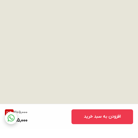
375,000
16
%
افزودن به سبد خرید
315,000