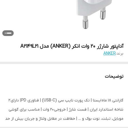
آداپتور شارژر 20 وات انکر (ANKER) مدل A2149L21
برند:
ANKER
توضیحات
گارانتی 18 ماه ایستا | تک پورت تایپ سی (USB-C) | فناوری PD | دارای 2
شاخه استاندارد ایران | فست شارژ | خروجی 20 وات | مناسب برای گوشی
موبایل، تبلت، نوت بوک و ... | حفاظت در مقابل ولتاژ و جریان بیش از حد