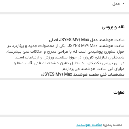
مدل
M79 Max
جنس بدنه
نقد و بررسی
آلومینیوم
ساعت هوشمند مدل JSYES M79 Max اصلی
رنگ
ساعت هوشمند JSYES M79 Max، یکی از محصولات جدید و پرکاربرد در
مشکی, نقره ای
حوزه فناوری پوشیدنی است که با طراحی مدرن و امکانات فنی پیشرفته،
پاسخگوی نیازهای کاربران در حوزه سلامت، ورزش و ارتباطات است.
گارانتی
در این بررسی تکنیکال، به تحلیل دقیق مشخصات فنی، قابلیت‌ها و
گارانتی 18 ماهه شرکتی ارسال فوری
مزایای این ساعت هوشمند می‌پردازیم.
مشخصات فنی ساعت هوشمند JSYES M79 Max:
سایز ساعت
صفحه نمایش:
صفحه رنگی لمسی با ابعاد 1.75 اینچ و رزولوشن
320×385 پیکسل، که تصاویر واضح و رنگ‌های زنده را ارائه می‌دهد.
46 میلیمتر
سیستم عامل:
سازگاری کامل با سیستم‌عامل‌های Android و iOS، از
نظرات
دکمه پاور
طریق اپلیکیشن مخصوص که امکانات متنوعی را در اختیار کاربر قرار
می‌دهد.
دارد
پردازنده:
مجهز به چیپست MTK2502 است که عملکرد سریع و بدون
مجیک باتن (دکمه چرخان)
تاخیر در اجرای برنامه‌ها را تضمین می‌کند.
حافظه داخلی:
64 مگابایت رم و 128 مگابایت حافظه داخلی، برای نصب
دارد
دسته‌بندی
:
ساعت هوشمند
برنامه‌های پایه و ذخیره اطلاعات ضروری.