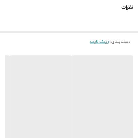
جنس بدنه
نظرات
پلاستیک
توان (وات)
36
دسته‌بندی
:
دمای رنگ (کلوین)
رینگ لایت
2700-6500
وزن (گرم)
2150 با پک و پایه
طیف رنگ
مهتابی ، آفتابی ، آفتاب مهتابی, -, مهتابی ، آفتابی ، آفتاب مهتابی, -
تعداد LED (عدد)
280
ریموت کنترل
کنترل از راه دور, -, کنترل از راه دور, -