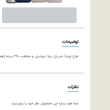
توضیحات
طرح چرم | متریال نرم | پوشش و حفاظت 360 درجه (همه جانبه) | امکان دسترسی آسان به پورت ها | حفاظت از دکمه ها | رنگبندی جذاب و کاربرپسند | برند برجسته | لنز سیلور
نظرات
شما هم درباره این محصول نظر خود را بنویسید.