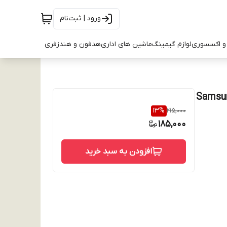
ورود | ثبت‌نام
و اکسسوری
لوازم گیمینگ
ماشین های اداری
هدفون و هندزفری
Si - مدل گوشی : Samsung S24
13
%
215,000
185,000
افزودن به سبد خرید