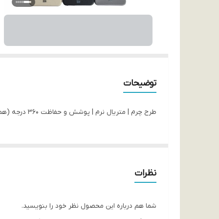
توضیحات
طرح چرم | متریال نرم | پوشش و حفاظت 360 درجه (همه جانبه) | امکان دسترسی آسان به پورت ها | حفاظت از دکمه ها | رنگبندی جذاب و کاربرپسند | برند برجسته | لنز سیلور
نظرات
شما هم درباره این محصول نظر خود را بنویسید.