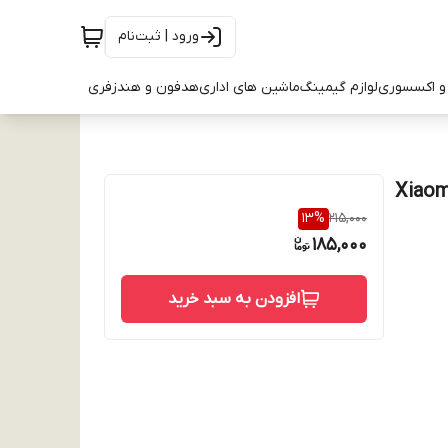
ورود | ثبت‌نام
و اکسسوری
لوازم گیمینگ
ماشین های اداری
هدفون و هندزفری
مدل گوشی : Xiaomi Redmi
13
%
215,000
185,000
افزودن به سبد خرید