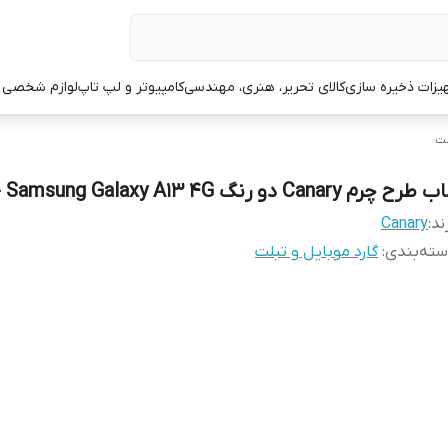
یزات ذخیره سازی
کالای تحریر، هنری، مهندسی
کامپیوتر و لپ تاپ
لوازم شخصی 
لت
طرح چرم Canary دو رنگ Samsung Galaxy A13 4G - مشکی
ند:
Canary
ته‌بندی
:
گارد موبایل و تبلت