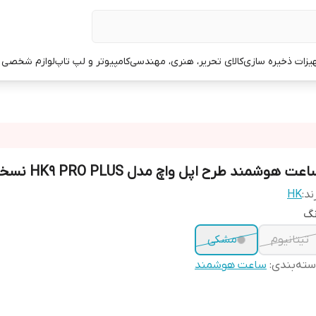
یزات ذخیره سازی
کالای تحریر، هنری، مهندسی
کامپیوتر و لپ تاپ
لوازم شخصی 
عت هوشمند طرح اپل واچ مدل HK9 PRO PLUS نسخه AI
ند:
HK
نگ
تیتانیوم
مشکی
ته‌بندی
:
ساعت هوشمند