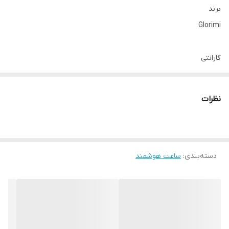
برند
Glorimi
گارانتی
گارانتی شرکتی, گارانتی ضمانت اصالت و سلامت فیزیکی
نظرات
رنگ
سبز, بند آبی, بند سبز, مشکی
مدل
دسته‌بندی
:
ساعت هوشمند
M2 Pro
قابلیت مکالمه
دارد