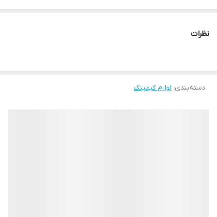
2022
شبکه‌ی بی‌سیم
نظرات
ندارد
صدا
20dBA
دسته‌بندی
:
صفحه‌نمایش لمسی
لوازم گیمینگ
ندارد
فضای ذخیره سازی
دارد
وضوح تصویر
HD
پردازنده
GB2
توان پردازشی