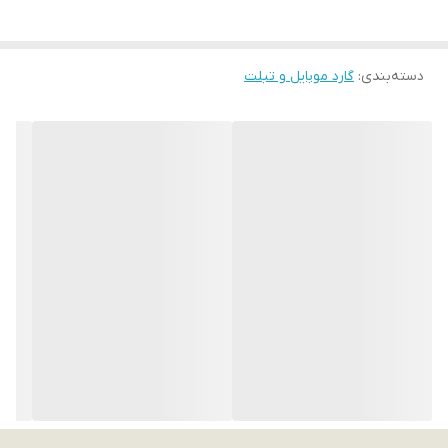
مات
سطح پوشش :
دسته‌بندی
:
گارد موبایل و تبلت
لبه بالایی، لبه پایینی، لبه چپ، لبه راست
قابلیت‌ های ویژه :
محافظ لنزدار
سایر قابلیت‌ ها :
مقاوم در برابر خط و خش