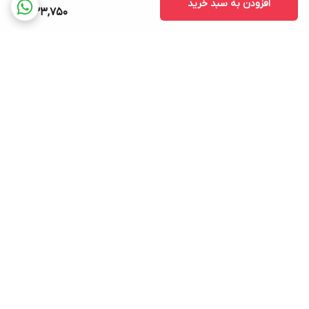
افزودن به سبد خرید
333,750
برگشت به بالا
ارسال ویژه
پشتیبانی ۲۴ ساعته
۷ روز ضمانت بازگشت کالا
پرداخت در محل