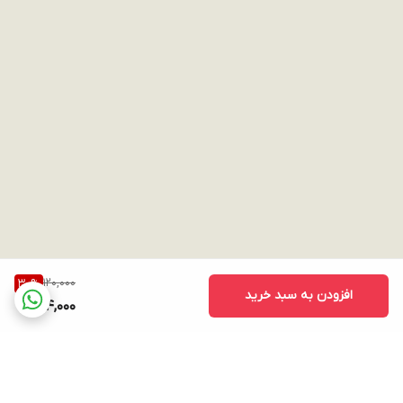
120,000
30
%
افزودن به سبد خرید
84,000