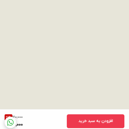
120,000
21
%
افزودن به سبد خرید
94,000