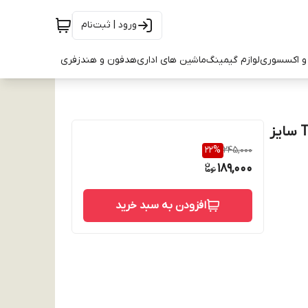
ورود | ثبت‌نام
و اکسسوری
لوازم گیمینگ
ماشین های اداری
هدفون و هندزفری
کاور اپل واچ سری 4/5/6/SE مدل Tempered Glass Case سایز
22
%
245,000
189,000
افزودن به سبد خرید