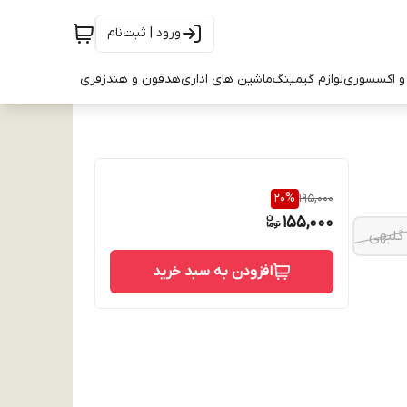
ورود | ثبت‌نام
و اکسسوری
لوازم گیمینگ
ماشین های اداری
هدفون و هندزفری
20
%
195,000
155,000
گلبهی
افزودن به سبد خرید