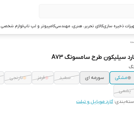
یزات ذخیره سازی
کالای تحریر، هنری، مهندسی
کامپیوتر و لپ تاپ
لوازم شخصی 
لت
ارد سیلیکون طرح سامسونگ A73
نگ
مشکی
سورمه ای
سفید
قرمز
نارنجی
یشمی
ته‌بندی
:
گارد موبایل و تبلت