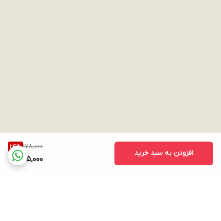
178,000
24
%
افزودن به سبد خرید
135,000