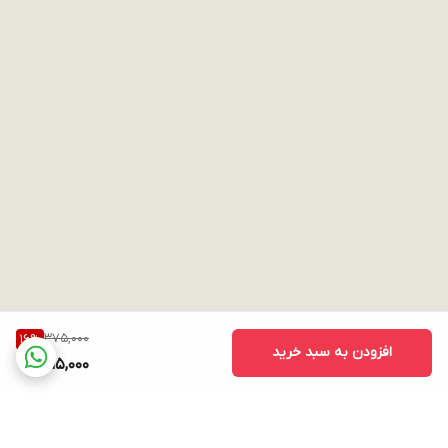
375,000
16
%
افزودن به سبد خرید
315,000