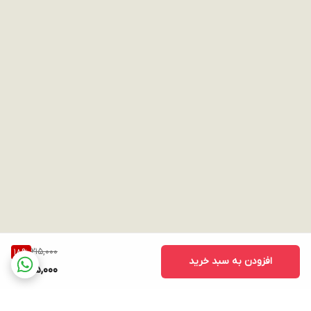
215,000
18
%
افزودن به سبد خرید
175,000