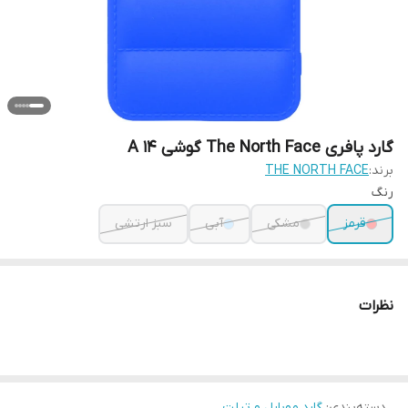
گارد پافری The North Face گوشی A 14
برند:
THE NORTH FACE
رنگ
قرمز
مشکی
آبی
سبز ارتشی
نظرات
دسته‌بندی
:
گارد موبایل و تبلت