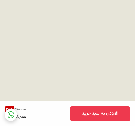
215,000
23
%
افزودن به سبد خرید
165,000