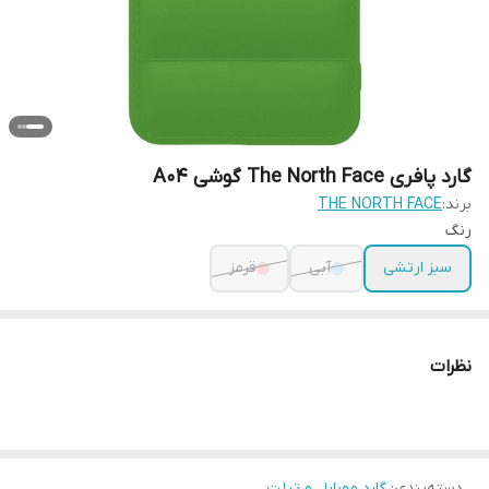
گارد پافری The North Face گوشی A04
برند:
THE NORTH FACE
رنگ
سبز ارتشی
آبی
قرمز
نظرات
دسته‌بندی
:
گارد موبایل و تبلت