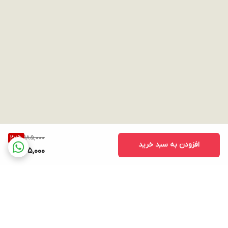
185,000
27
%
افزودن به سبد خرید
135,000