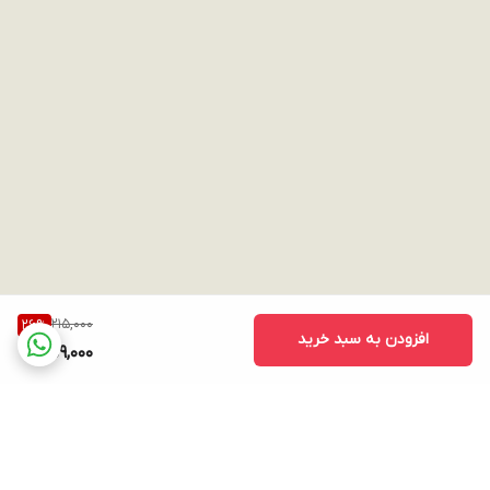
215,000
26
%
افزودن به سبد خرید
159,000