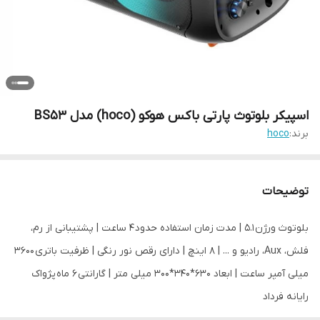
اسپیکر بلوتوث پارتی باکس هوکو (hoco) مدل BS53
برند:
hoco
توضیحات
بلوتوث ورژن 5.1 | مدت زمان استفاده حدود 4 ساعت | پشتیبانی از رم،
فلش، Aux، رادیو و ... | 8 اینچ | دارای رقص نور رنگی | ظرفیت باتری 3600
میلی آمپر ساعت | ابعاد 630*340*300 میلی متر | گارانتی 6 ماه پژواک
رایانه فرداد