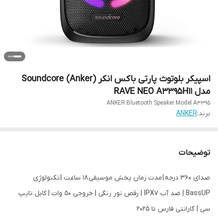
اسپیکر بلوتوث پارتی باکس انکر (Anker) Soundcore
مدل RAVE NEO A3395H11
ANKER Bluetooth Speaker Model A3395
برند:
ANKER
توضیحات
صدای 360 درجه | مدت زمان پخش موسیقی 18 ساعت | تکنولوژی
BassUP | ضد آب IPX7 | رقص نور رنگی | خروجی 50 وات | کابل تایپ
سی | گارانتی فارس تا 2025