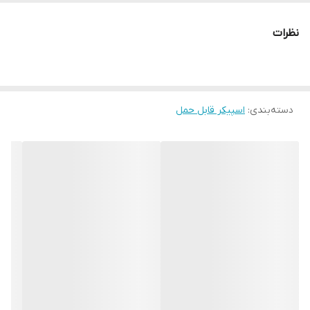
میکروفون جانبی
نظرات
دارد
پورت USB/ ورژن و نوع
پورت microUSB
دسته‌بندی
:
بلوتوث/ ورژن و ویژگی
اسپیکر قابل حمل
دارد / نسخه ۲.۱
توان خروجی
۳ وات RMS
محدوده عملکرد
۱۰ متر
پشتیبانی از کارت حافظه
دارد / تا ۳۲ گیگابایت
محدوده فرکانس پاسخگویی
۸۰Hz~۱۸KHz