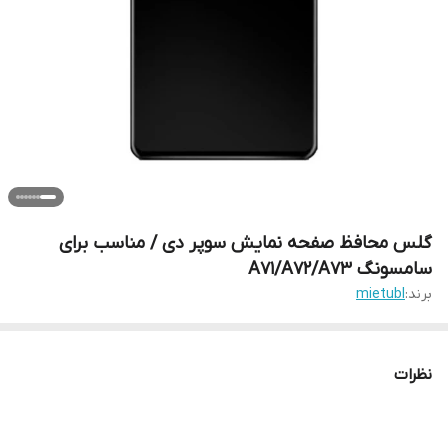
گلس محافظ صفحه نمایش سوپر دی / مناسب برای
سامسونگ A71/A72/A73
برند:
mietubl
نظرات