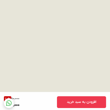
110,000
20
%
افزودن به سبد خرید
87,000