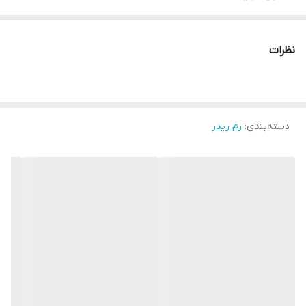
مناسب برای کارت حافظه های microSD
دارای دو درپوش محافظ از دو درگاه
نظرات
دارای جایگاه اتصال بند
دسته‌بندی
:
رم ریدر