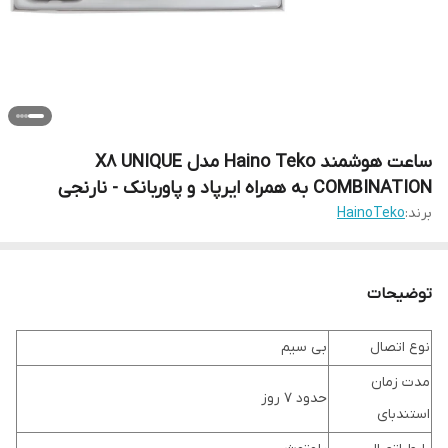
ساعت هوشمند Haino Teko مدل X8 UNIQUE
COMBINATION به همراه ایرپاد و پاوربانک - نارنجی
برند:
HainoTeko
توضیحات
نوع اتصال
بی سیم
مدت زمان
حدود 7 روز
استندبای