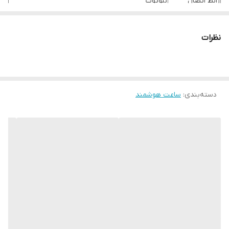
رابط اتصال
بلوتوث
نمایش وضعیت آب و هوا - سنجش ضربان قلب -
حسگرها
پایش وضعیت خواب - Spo2 - گام شمار و ...
نظرات
حالت های
دارد
ورزشی مختلف
سازگار با
سیستم عامل اندروید 5.0 به بالا و iOs 10 به بالا
دسته‌بندی
:
ساعت هوشمند
ساعت هوشمند - ایرپاد - شارژر وایرلس - کابل Type-
اقلام داخل پک
C To Lightning - پاوربانک - شارژر
شارژر وایرلس
دارد
مگنتی
قابلیت نمایش
دارد
نوتیفیکیشن ها
نوع صفحه
لمسی رنگی
نمایش