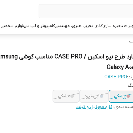
یزات ذخیره سازی
کالای تحریر، هنری، مهندسی
کامپیوتر و لپ تاپ
لوازم شخصی 
لت
گارد طرح نیو اسکین / CASE PRO مناسب 
Galaxy A0
ند:
CASE.PRO
نگ
زرشکی
آبی تیره
مشکی
ته‌بندی
:
گارد موبایل و تبلت