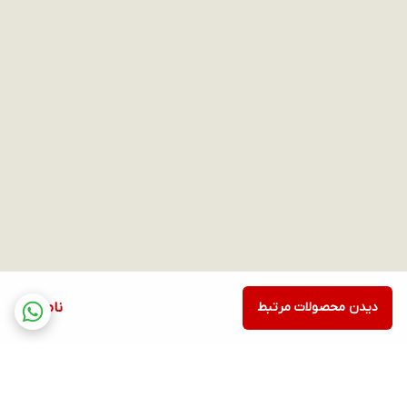
ندارد
درگاه کارت حافظه
ندارد
میکروفون
دارد
روشن شدن با بالا آوردن دست
دارد
قطب نما
ندارد
هوش مصنوعی ChatGPT
ندارد
ضربان قلب
دارد
اکسیژن خون
دارد
فشارخون
دارد
دیدن محصولات مرتبط
ناموجود
قندخون
دارد
نوار قلب
دارد
کالری شمار