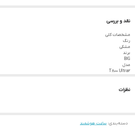
نقد و بررسی
مشخصات کلی
رنگ
مشکی
برند
BIG
مدل
T800 Ultra2
سایز ساعت
45 میلیمتر
دکمه پاور
نظرات
دارد
مجیک باتن (دکمه چرخان)
دارد
پیچ پشت ساعت
ندارد
دسته‌بندی
:
ساعت هوشمند
قفل بند(پین بند)
ندارد