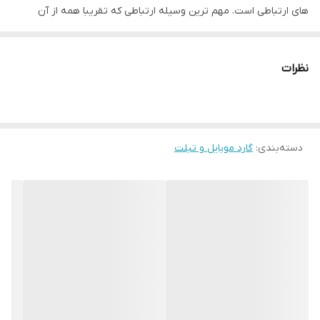
های ارتباطی است. مهم ترین وسیله ارتباطی که تقریبا همه از آن
استفاده می کنیم گوشی موبایل است. این استفاده به قدری فراگیر شده
که مدت زمان بسیاری از شبانه روز خود را با آن می گذرانیم. نه تنها در
نظرات
زمان های مختلف از تلفن همراه استفاده می کنیم بلکه در مکان های
مختلف هم این کار را انجام می دهیم. همین باعث می شود تا گوشی
موبایل که وسیله ای گران قیمت به حساب می آید در معرض انواع
دسته‌بندی
:
گارد موبایل و تبلت
آسیب ها قرار بگیرد. پس برای جلوگیری از این حوادث باید به فکر باشیم.
گارد چرمی طرح تدی مناسب گوشی شیائومی NOTE 12 4G وسیله ای
کاربدی است که ما را در مراقبت از گوشی کمک می کند.
گارد چرمی طرح تدی مناسب گوشی شیائومی NOTE 12 4G
انواع استفاده ها، امکان افتادن یا ضربه دیدن گوشی موبایل را بالا میبرد.
گارد ها رسالت مراقبت از گوشی را به گردن دارند. به همین منظور باید
ویژگی هایی را دارا باشند. یکی از این ویژگی ها محافظت در برابر ضربه
است. کاور ها طوری طراحی شدند که شدت ضربه را کمتر می کنند تا