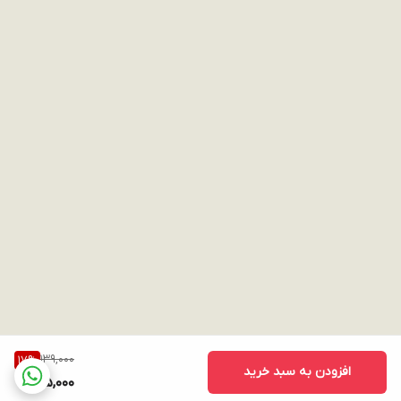
139,000
17
%
افزودن به سبد خرید
115,000