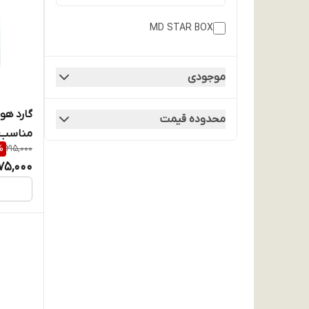
MD STAR BOX
موجودی
محدوده قیمت
مناسب ب
%
215,000
75,000