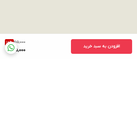
215,000
18
%
افزودن به سبد خرید
175,000
برگشت به بالا