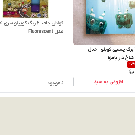
گواش جامد
مدل Fluorescent
دفتر 100 برگ چسبی کویلو - مدل
شاخ دار بامزه
27
افزودن به سبد
ناموجود