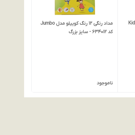
 6 رنگ کوییلو سری Kids
مداد رنگی 12 رنگ کوییلو مدل Jumbo
کد 634012 - سایز بزرگ
ناموجود