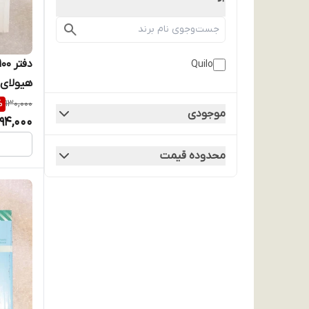
Quilo
هیولای 
%
130,000
موجودی
94,000
محدوده قیمت