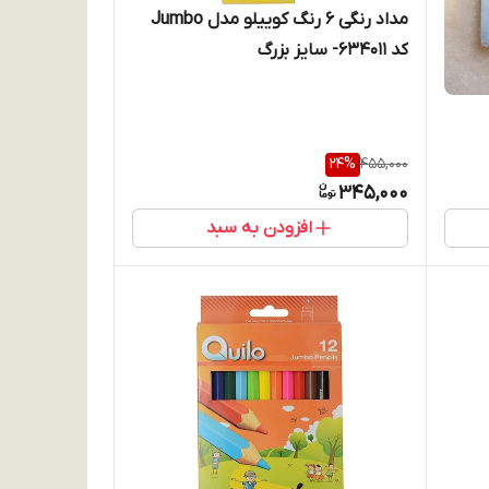
مداد رنگی 6 رنگ کوییلو مدل Jumbo
کد 634011- سایز بزرگ
24
%
455,000
345,000
افزودن به سبد