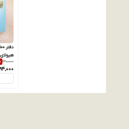
هیولای 
%
130,000
94,000